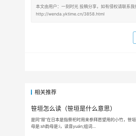
本文由用户：一刻时光 投稿分享，如有侵权请联系我
http://wenda.yktime.cn/3858.html
相关推荐
笹垣怎么读（笹垣是什么意思）
是同“屉”在日本是指祭祀时用来参拜愿望用的小竹，笹垣润三读
母是:sh韵母是:i，读音yuán;组词…