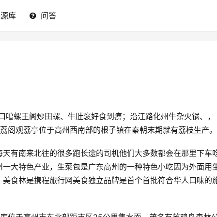
资源库
问答
路口噶螺王阁炒田螺、牛肚褒好食到痹；沿江路化州牛杂火锅、，
红荔阁观荔亭位于高州西南部的根子镇在秦朝末期就有荔枝生产。
每天有南来北往的很多跑长途的司机他们大多数都会在那里下车
州一大特色产业，生菜包是广东高州的一种特色小吃因为外面用
，美食林是携程旅行网美食独立品牌是首个首批符合华人口味的