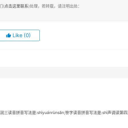
们(
点击这里联系
)处理，若转载，请注明出处：
Like
(0)
音拼音写法是:shìyuánrùnsān;笹字读音拼音写法是:shì声调读第