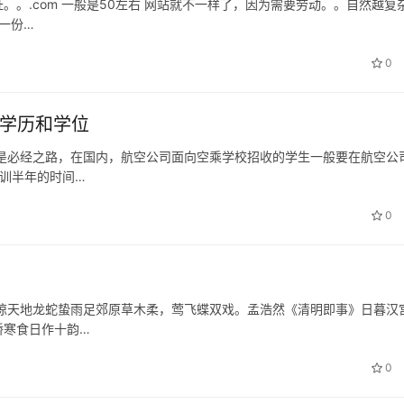
。.com 一般是50左右 网站就不一样了，因为需要劳动。。自然越复
一份…
0
么学历和学位
是必经之路，在国内，航空公司面向空乘学校招收的学生一般要在航空公
训半年的时间…
0
惊天地龙蛇蛰雨足郊原草木柔，莺飞蝶双戏。孟浩然《清明即事》日暮汉
桥寒食日作十韵…
0