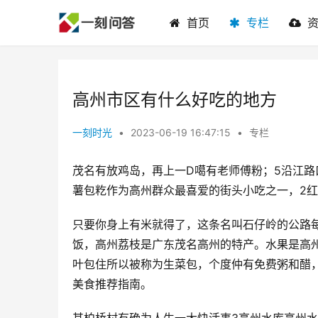
首页
专栏
高州市区有什么好吃的地方
一刻时光
•
2023-06-19 16:47:15
•
专栏
茂名有放鸡岛，再上一D噶有老师傅粉；5沿江
薯包籺作为高州群众最喜爱的街头小吃之一，2
只要你身上有米就得了，这条名叫石仔岭的公路
饭，高州荔枝是广东茂名高州的特产。水果是高
叶包住所以被称为生菜包，个度仲有免费粥和醋
美食推荐指南。