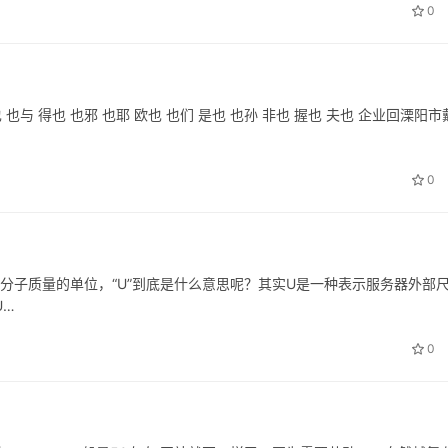
0
也 也与 得也 也邪 也耶 欧也 也们 是也 也孙 非也 握也 夫也 企业回溧阳市
0
子或分子质量的单位，“U”到底是什么意思呢？其实U是一种表示服务器外部
U…
0