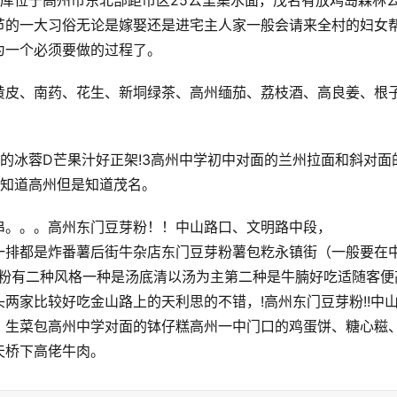
库位于高州市东北部距市区25公里集水面，茂名有放鸡岛森林
节的一大习俗无论是嫁娶还是进宅主人家一般会请来全村的妇女
为一个必须要做的过程了。
黄皮、南药、花生、新垌绿茶、高州缅茄、荔枝酒、高良姜、根
的冰蓉D芒果汁好正架!3高州中学初中对面的兰州拉面和斜对面
不知道高州但是知道茂名。
串。。。高州东门豆芽粉！！中山路口、文明路中段，
一排都是炸番薯后街牛杂店东门豆芽粉薯包籺永镇街（一般要在
腩粉有二种风格一种是汤底清以汤为主第二种是牛腩好吃适随客便
两家比较好吃金山路上的天利思的不错，!高州东门豆芽粉!!中
，生菜包高州中学对面的钵仔糕高州一中门口的鸡蛋饼、糖心糍
天桥下高佬牛肉。