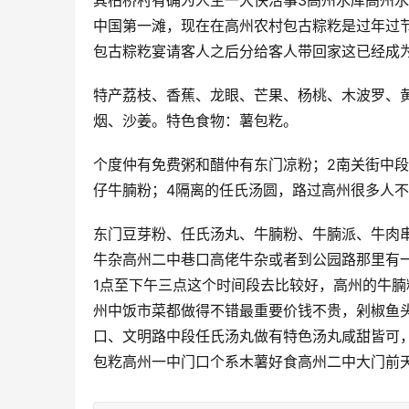
其柏桥村有确为人生一大快活事3高州水库高州水
中国第一滩，现在在高州农村包古粽籺是过年过
包古粽籺宴请客人之后分给客人带回家这已经成
特产荔枝、香蕉、龙眼、芒果、杨桃、木波罗、
烟、沙姜。特色食物：薯包籺。
个度仲有免费粥和醋仲有东门凉粉；2南关街中段
仔牛腩粉；4隔离的任氏汤圆，路过高州很多人
东门豆芽粉、任氏汤丸、牛腩粉、牛腩派、牛肉
牛杂高州二中巷口高佬牛杂或者到公园路那里有
1点至下午三点这个时间段去比较好，高州的牛
州中饭市菜都做得不错最重要价钱不贵，剁椒鱼头
口、文明路中段任氏汤丸做有特色汤丸咸甜皆可
包籺高州一中门口个系木薯好食高州二中大门前