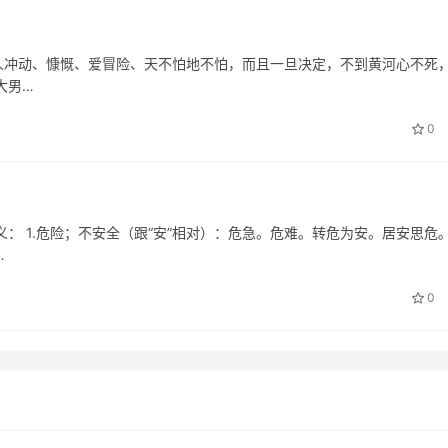
羊座的人冲动、慷慨、爱冒险、天不怕地不怕，而且一旦决定，不到黄河心不死
大男…
0
 1.危险；不安全（跟“安”相对）：危急。危难。转危为安。居安思危。 
…
0