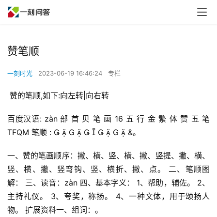
赞笔顺
一刻时光
2023-06-19 16:46:24
专栏
 赞的笔顺,如下:向左转|向右转
百度汉语: zàn 部 首 贝 笔 画 16 五 行 金 繁 体 赞 五 笔 
TFQM 笔顺 :           &。
一、赞的笔画顺序：撇、横、竖、横、撇、竖提、撇、横、
竖、横、撇、竖弯钩、竖、横折、撇、点。 二、笔顺图
解： 三、读音：zàn 四、基本字义： 1、帮助，辅佐。 2、
主持礼仪。 3、夸奖，称扬。 4、一种文体，用于颂扬人
物。 扩展资料一、组词：。