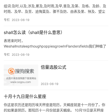
组词:及时,以及,涉及,累及,及时雨,及早,普及,及第、及格、及龄、及
时雨、及早、及至、追悔莫及、骤不及防、由表及里、殃及、望尘
不及 及的组词 ：央及、及格、及时、及第、普及、及笄…
专栏
2023-06-19
shall怎么读（shall是什么意思）
表将来时时，
WeshallnotsleepthoughpoppiesgrowInFlandersfields我们种植了
许多鲜花例如玫瑰、康乃馨和罂粟花，表示将来）将要，晒偶。 v
专栏
2023-06-19
将…
倍量选股公式
2023-06-19
十月十九日是什么星座
你这是农历还是阳历埃天秤座是阳历，天蝎座就是十一月份了，你
的如果是阴历，那阳历十一月份就是天蝎座。 10月19日是天秤座