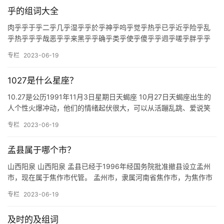
乎的组词大全
肉乎乎于乎二乎几乎湿乎乎於乎神乎呜乎觉乎热乎已乎近乎险乎乱
乎热乎乎乎哉恶乎乎来黑乎乎确乎类乎使乎傻乎乎迥乎嗟乎胖乎乎
乎号全乎严乎辣乎乎关乎噫乎圆乎悬乎谙。 1.文言助词，表示疑
专栏
2023-06-19
问：…
1027是什么星座？
10.27是公历1991年11月3日星期日天蝎座 10月27日天蝎座出生的
人个性火爆冲动，他们的情绪起伏很大，可以从活蹦乱跳、爱说笑
话的情绪一下子就陷入抑郁的深沉悲哀之中。这一天出…
专栏
2023-06-19
孟县属于哪个市？
山西阳泉 山西阳泉 孟县已经于1996年经国务院批准撤县设立孟州
市，现在属于焦作市代管。 孟州市，隶属河南省焦作市，为焦作市
代管县级市。地处河南省西北部，北依太行，南滨黄河，孟州市…
专栏
2023-06-19
及时的及组词