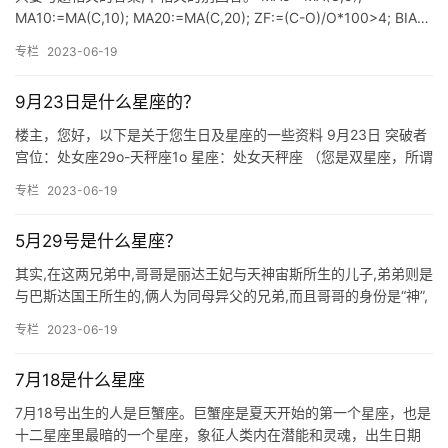
MA10:=MA(C,10); MA20:=MA(C,20); ZF:=(C-O)/O*100>4; BIA…
专栏
2023-06-19
9月23日是什么星座的？
楼主，您好，以下是关于您生日及星座的一些资料 9月23日 突破者
宫位：处女座29o-天秤座1o 星座：处女天秤座 （您是双星座，所谓
双星座，就是生日处于两星座的交际，拥有两个星座…
专栏
2023-06-19
5月29号是什么星座？
其实,在这两兄弟中,哥哥是丽达王妃与天神宙斯所生的儿子,弟弟则是
与巴斯达国王所生的,俩人为同母异父的兄弟,而且哥哥的身份是“神”,
且有永恒的生命,弟弟则是一般的普。 星座是依据本人…
专栏
2023-06-19
7月18是什么星座
7月18号出生的人是巨蟹座。巨蟹座是夏天开始的第一个星座，也是
十二星座里最暗的一个星座，象征人类内在潜能和灵魂，出生日期