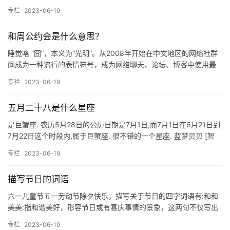
为6月22日至7月22日（西历）。巨蟹座位于双子座之东，狮子…
专栏
2023-06-19
和周公约会是什么意思？
睡觉咯 “囧”，本义为“光明”。从2008年开始在中文地区的网络社群
间成为一种流行的表情符号，成为网络聊天、论坛、博客中使用最
最频繁的字之一，它被赋予“郁闷、悲伤、无奈”之意。 其…
专栏
2023-06-19
五月二十八是什么星座
是巨蟹座. 农历5月28日的公历日期是7月1日,而7月1日在6月21日到
7月22日这个时段内,属于巨蟹座. 很不错的一个星座. 蓝梦贝贝 [智
者]巨蟹座(CANCER)6月22日～…
专栏
2023-06-19
描写节日的词语
六一儿童节五一劳动节除夕快乐，描写关于节日的四字词语有:和和
美美:指和谐美好，形容节日或有喜庆事情的景象，这两句不仅写出
了灯花的盛大和美丽，节日词语一键复制全文20180102词语…
专栏
2023-06-19