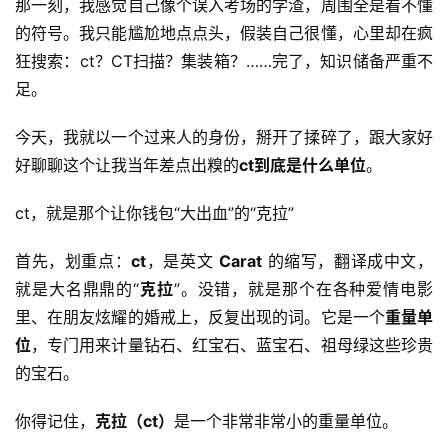
那一刻，我感觉自己像个误入考场的学渣，周围全是看不懂
的符号。我只能尴尬地点点头，假装自己很懂，心里却在疯
狂搜索：ct？CT扫描？集装箱？……完了，知识储备严重不
足。
今天，我就以一个过来人的身份，掰开了揉碎了，跟大家好
好聊聊这个让我当年差点出糗的
ct到底是什么单位
。
ct，就是那个让你钱包“大出血”的“克拉”
首先，划重点：
ct
，是英文 
Carat
 的缩写，翻译成中文，
就是大名鼎鼎的“
克拉
”。没错，就是那个在各种爱情电影
里、在朋友炫耀的婚戒上，反复出现的词。它是一个
重量单
位
，专门用来计量钻石、红宝石、蓝宝石、祖母绿这些珍贵
的宝石。
你得记住，
克拉（ct）
是一个非常非常小的重量单位。