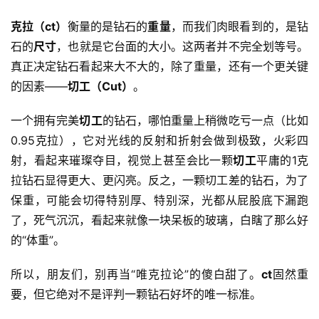
克拉（ct）
衡量的是钻石的
重量
，而我们肉眼看到的，是钻
石的
尺寸
，也就是它台面的大小。这两者并不完全划等号。
真正决定钻石看起来大不大的，除了重量，还有一个更关键
的因素——
切工（Cut）
。
一个拥有完美
切工
的钻石，哪怕重量上稍微吃亏一点（比如
0.95克拉），它对光线的反射和折射会做到极致，火彩四
射，看起来璀璨夺目，视觉上甚至会比一颗
切工
平庸的1克
拉钻石显得更大、更闪亮。反之，一颗切工差的钻石，为了
保重，可能会切得特别厚、特别深，光都从屁股底下漏跑
了，死气沉沉，看起来就像一块呆板的玻璃，白瞎了那么好
的“体重”。
所以，朋友们，别再当“唯克拉论”的傻白甜了。
ct
固然重
要，但它绝对不是评判一颗钻石好坏的唯一标准。