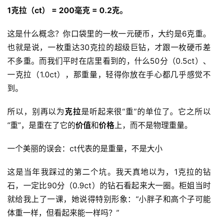
1克拉（ct） = 200毫克 = 0.2克。
这是什么概念？你口袋里的一枚一元硬币，大约是6克重。
也就是说，一枚重达30克拉的超级巨钻，才跟一枚硬币差
不多重。而我们平时在店里看到的，什么50分（0.5ct）、
一克拉（1.0ct），那重量，轻得你放在手心都几乎感觉不
到。
所以，别再以为
克拉
是听起来很“重”的单位了。它之所以
“重”，是重在了它的
价值
和
价格
上，而不是物理重量。
一个美丽的误会：ct代表的是重量，不是大小
这是当年我踩过的第二个坑。我天真地以为，1克拉的钻
石，一定比90分（0.9ct）的钻石看起来大一圈。柜姐当时
就给我上了一课，她说得特别形象：“小胖子和高个子可能
体重一样，但看起来能一样吗？”