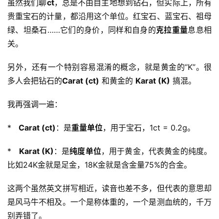
虽然我们聊
ct
，总是不由自主地想到钻石，但实际上，所有
贵重宝石的计量，都沿用这个单位。红宝石、蓝宝石、祖母
绿、坦桑石……它们的身价，同样和自身的
克拉重量
息息相
关。
另外，还有一个特别容易混淆的概念，就是黄金的“K”。很
多人会把钻石的
Carat (ct)
 和黄金的 
Karat (K)
 搞混。
我再强调一遍：
*   
Carat (ct)
：是
重量单位
，用于宝石，1ct = 0.2g。
*   
Karat (K)
：是
纯度单位
，用于黄金，代表黄金的纯度。
比如24K金就是足金，18K金就是含金量75%的合金。
这两个虽然英文拼写相近，读音也差不多，但代表的意思却
是风马牛不相及。一个是称体重的，一个是测血统的，千万
别弄错了。