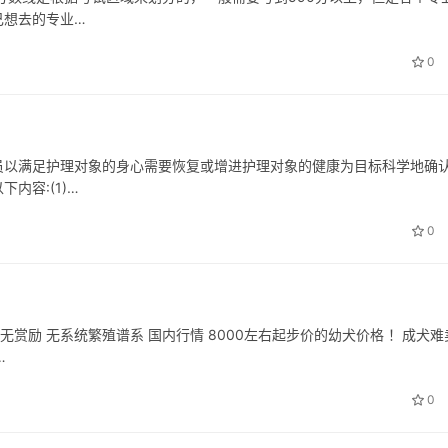
己想去的专业…
0
员以满足护理对象的身心需要恢复或增进护理对象的健康为目标科学地确
内容:(1)…
0
赏励 无系统繁殖谱系 国内行情 8000左右起步价的幼犬价格 ！成犬难
…
0