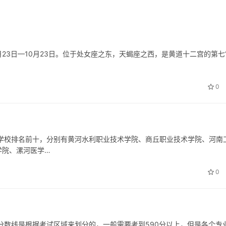
为9月23日—10月23日。位于处女座之东，天蝎座之西，是黄道十二宫的第
0
学校排名前十，分别有黄河水利职业技术学院、商丘职业技术学院、河南
学院、漯河医学…
0
分数线是根据考试区域来划分的，一般需要考到590分以上，但是各个专