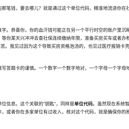
的那笔钱，要去哪儿？就是通过这个单位代码，精准地流进你在
数字。恭喜你，你的血汗钱可能正在另一个平行时空的账户里沉
。等你某天兴冲冲去查社保连续缴纳年限，准备买房买车或者办
痛苦。我见过因为这个导致买房资格泡汤的，也见过医疗报销卡
填写答题卡的谨慎。一个数字一个数字地对，一个字母一个字母
位信息。这个关联的“钥匙”，同样是
单位代码
。虽然现在系统
作，或者你在多家单位有过收入，核对这个代码，就是确保你的
。