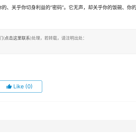
的、关乎你切身利益的“密码”。它无声，却关乎你的饭碗、你
们(
点击这里联系
)处理，若转载，请注明出处：
Like
(0)