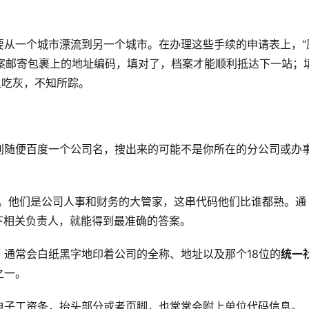
要从一个城市漂流到另一个城市。在办理这些手续的申请表上，“
档案邮寄包裹上的地址编码，填对了，档案才能顺利抵达下一站；
里吃灰，不知所踪。
？
别随便百度一个公司名，搜出来的可能不是你所在的分公司或办
门。他们是公司人事和财务的大管家，这串代码他们比谁都熟。通
下相关负责人，就能得到最准确的答案。
通常会白纸黑字地印着公司的全称、地址以及那个18位的
统一
之一。
电子工资条，抬头部分或者页脚，也常常会附上单位代码信息。