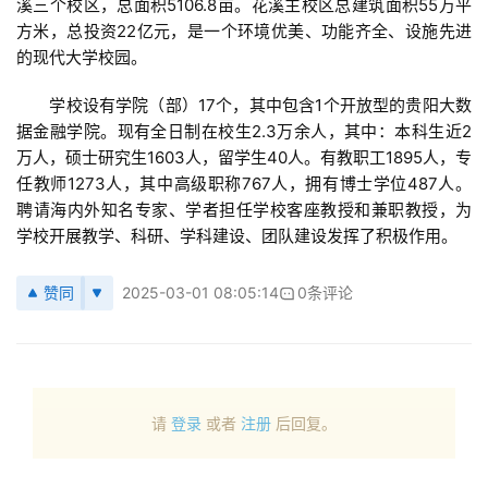
溪三个校区，总面积5106.8亩。花溪主校区总建筑面积55万平
方米，总投资22亿元，是一个环境优美、功能齐全、设施先进
的现代大学校园。
　　学校设有学院（部）17个，其中包含1个开放型的贵阳大数
据金融学院。现有全日制在校生2.3万余人，其中：本科生近2
万人，硕士研究生1603人，留学生40人。有教职工1895人，专
任教师1273人，其中高级职称767人，拥有博士学位487人。
聘请海内外知名专家、学者担任学校客座教授和兼职教授，为
学校开展教学、科研、学科建设、团队建设发挥了积极作用。
赞同
2025-03-01 08:05:14
0条评论
请
登录
或者
注册
后回复。