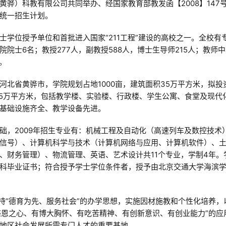
骅）科教有限公司共同举办、经国家教育部教发函【2008】147
统一招生计划。
学位授予单位和首批进入国家“211工程”建设的高校之一。全校有
院院士6名；教授277人，副教授588人，博士生导师215人；教师
％。
北省黄骅市，学院规划占地1000亩，建筑面积35万平方米，拟投
15万平方米，包括教学楼、实验楼、行政楼、学生公寓、食堂及现代
基础设施齐全、教学设备先进。
础，2009年招生专业有：机械工程及自动化（高速列车及数控技术
信号）、计算机科学与技术（计算机网络与应用、计算机软件）、
、财务管理）、物流管理、英语、艺术设计共11个专业，学制4年。
科毕业证书；符合授予学士学位条件者，授予由北京交通大学海滨
持“德育为先、服务社会”的办学思想，实施因材施教和个性化培养，
感恩之心、有博大胸怀、有吃苦精神、有创新意识、有创业能力”的应
地区社会发展所需专门人才的重要基地。