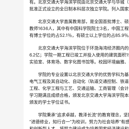
有。北京交通大学海滨学院由北京交通大学与华城（黄
批准正式设立的全日制本科层次独立学院。列入国家
　　北京交通大学直属教育部，是全国首批博士、硕士
教师1636人，其中有中国科学院院士3名，中国工程
有博士学位的占52.1％，有硕士以上学位的占85.9
　　北京交通大学海滨学院位于环渤海湾经济圈内的河
6.2亿；学院一期工程已竣工并投入使用的建筑面积
实验室、体育场、数字化图书馆等。校园环境幽雅、
　　学院的专业设置以北京交通大学的优势学科为基
电气工程及其自动化、自动化（轨道交通控制、铁道
工程、化学工程与工艺、交通运输、工商管理（会计
学习期满且成绩合格，颁发北京交通大学海滨学院本
颁发的学士学位证书。
　　学院秉承“追求卓越，教泽长流”的教育理念，坚
“进德修业，知行合一”为校训，努力为社会培养“有
和创新型人才，将努力建设成为培养国家经济建设和