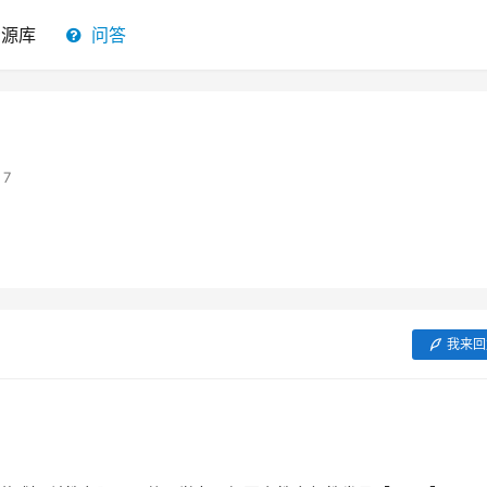
资源库
问答
7
我来回