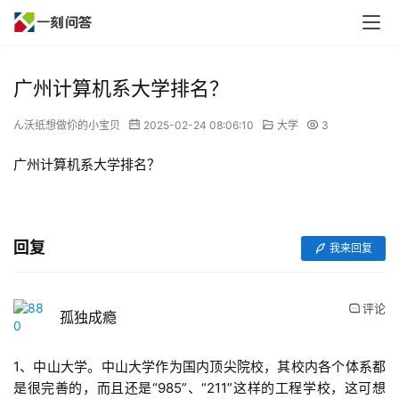
广州计算机系大学排名？
ん沃纸想做伱的小宝贝
2025-02-24 08:06:10
大学
3
广州计算机系大学排名？
回复
我来回复
评论
孤独成瘾
1、中山大学。中山大学作为国内顶尖院校，其校内各个体系都
是很完善的，而且还是“985”、“211”这样的工程学校，这可想