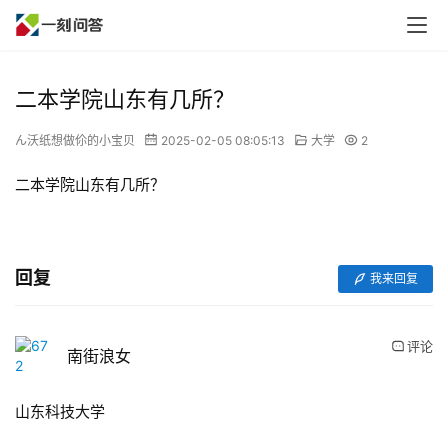
二本学院山东有几所？
ん沃纸想做伱的小宝贝
2025-02-05 08:05:13
大学
2
二本学院山东有几所？
回复
我来回复
评论
南街浪女
山东科技大学