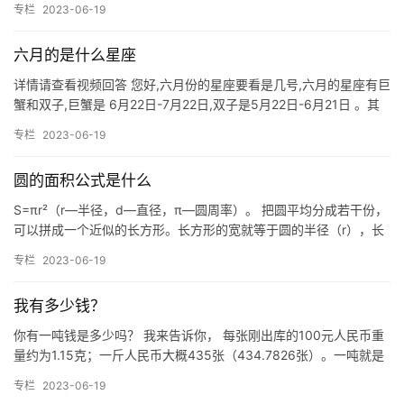
专栏
2023-06-19
六月的是什么星座
详情请查看视频回答 您好,六月份的星座要看是几号,六月的星座有巨
蟹和双子,巨蟹是 6月22日-7月22日,双子是5月22日-6月21日 。其
余星座日期如下: 水平1/21~2/18…
专栏
2023-06-19
圆的面积公式是什么
S=πr²（r—半径，d—直径，π—圆周率）。 把圆平均分成若干份，
可以拼成一个近似的长方形。长方形的宽就等于圆的半径（r），长
方形的长就是圆周长（C）的一半。长方形的面积是ab，…
专栏
2023-06-19
我有多少钱？
你有一吨钱是多少吗？ 我来告诉你， 每张刚出库的100元人民币重
量约为1.15克；一斤人民币大概435张（434.7826张）。一吨就是
2000斤。这样经过计算，即一吨钱=434.…
专栏
2023-06-19