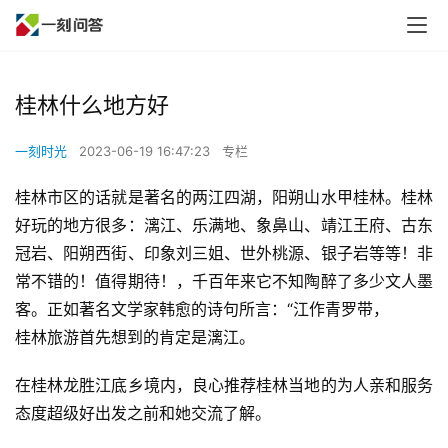
桂林什么地方好
一刻时光
2023-06-19 16:47:23
专栏
桂林市区的话就是著名的两江四湖，阳朔山水甲桂林。桂林
好玩的地方很多：漓江、乐满地、象鼻山、靖江王府、古东
冠岩、阳朔西街、印象刘三姐、世外桃源、银子岩等等！非
常不错的！值得期待！，千百年来它不知陶醉了多少文人墨
客。正如著名文学家韩愈的诗句所言：“江作青罗带，
桂林旅游首先想到的肯定是漓江。
在桂林龙胜江底乡境内，良心推荐桂林当地的为人亲和服务
态度超级好出发之前和她交流了解。