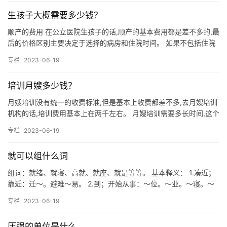
生孩子大概需要多少钱？
顺产的费用 在公立医院生孩子的话,顺产的基本费用都是差不多的,最
后的价格区别主要决定于选择的病房和住院时间。 如果不包括住院
费、护理费,顺产的最基本费用在800—1。 这个好像不等…
专栏
2023-06-19
培训月嫂多少钱？
月嫂培训没有统一的收费标准,但是基本上收费都差不多,去月嫂培训
机构的话,培训费用基本上在两千左右。 月嫂培训需要多长时间,这个
是没有固定的时间标准的,可能有些不负。 根据2020年…
专栏
2023-06-19
就可以组什么词
组词：就绪、就寝、高就、就座、就是等等。 基本释义： 1.凑近；
靠近：迁～。避难～易。 2.到；开始从事：～位。～业。～寝。～
学。～职。 3.被；受：～歼。～擒。 4.完成；确定：…
专栏
2023-06-19
压强的单位是什么