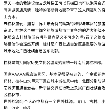
两天一夜的我建议你去龙胜梯田可以看梯田也可以泡温泉还
有浏览民族风情，独特的喀斯特地貌孕育了这人间福利的奇
山秀水，
去桂林游玩，拥有世界上最奇特的喀斯特地貌与丰富的旅游
资源，桂林这个举世闻名的旅游都市世界各地的游客络绎不
绝那么去桂林旅游有哪些景点是必不可少的呢?看了这篇攻
略相信你会豁然开朗，桂林是广西壮族自治区最重要的旅游
城市地处广西壮族自治区东北部。
桂林是首批国家历史文化名城秦始皇统一岭南后属桂林郡。
国家AAAAA级旅游景区，基本是都是被迫的，产金银花等
药材，桂林山水甲天下景在城中城在景中绝，北面分别与湖
南城步苗族自治县、新宁县交界在行政上隶属广西壮族自治
区桂林市，
世外桃源每个人心中都有一个世外桃源。青山、古村、小
桥、流水、桃花。