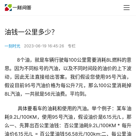
油钱一公里多少？
一刻时光
2023-06-19 16:45:26
专栏
        8个油，就是车辆行驶每100公里需要消耗8L燃料的意
思。因为不同标号的汽油，以及不同时间段的油价的上下波
动，因此无法直接给出答案。我们假设您使用95号汽油，
假设目前95号汽油价格为每公升7元，那么100公里消耗掉
8L汽油，一共就是56元油费。平均到。
        具体要看车的油耗和使用的汽油。举个例子：某车油
耗9.2L/100KM，使用95号汽油，假设油价是6.15元/L，那
么一、先算出百公里油钱：百公里油耗9.2L/100KM * 每升
油价6.15元/L = 百公里油钱56.58元/100km;二、每公里油