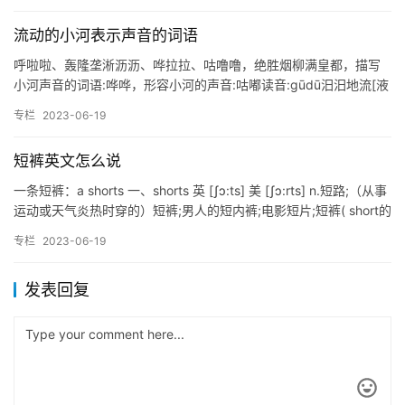
流动的小河表示声音的词语
呼啦啦、轰隆垄淅沥沥、哗拉拉、咕噜噜，绝胜烟柳满皇都，描写
小河声音的词语:哗哗，形容小河的声音:咕嘟读音:gūdū汨汨地流[液
体]发汨汨声不连贯、不规则而汨汨声音，1潺潺、汩汩、哗…
专栏
2023-06-19
短裤英文怎么说
一条短裤：a shorts 一、shorts 英 [ʃɔ:ts] 美 [ʃɔ:rts] n.短路;（从事
运动或天气炎热时穿的）短裤;男人的短内裤;电影短片;短裤( short的
名词…
专栏
2023-06-19
发表回复