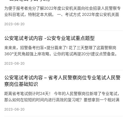
为便于报考者充分了解2022年度公安机关面向社会招录人民警察专
业科目笔试，特制定本大纲。 一、考试方式 2022年度公安机关面
向社会招录人民警察专业科目笔试采用闭卷考试方式，全部为…
2023-06-20
公安笔试考试内容 -公安专业笔试重点题型
来来来，招警备考扫盲+提分篇来了! 花了三天整理了这篇警察岗
360°无死角超强上岸攻略，让你的笔试再提20分!建议点赞备查。
上个目录： ① 公安笔试考什么 ② 体测 ③ 有啥好用…
2023-06-20
公安笔试考试内容 – 省考人民警察岗位专业笔试人民警
察岗位基础知识
距离省考笔试倒计时24天！ 今年的人民警察岗位新增了专业笔试，
那么如何在较短的时间内进行高效的复习呢？要想拿到一个相对满
意的分数。应该如何去备考呢？今天小编来给大家分享一下关于公
2023-06-20
安…