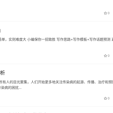
0
」
单，实则难度大 小编保你一招致胜 写作思路+写作模板+写作话题预测 
…
0
剖析
们所有人的目光聚集，人们开始更多地关注传染病的起源、传播、治疗和预
传染病的困扰…
0