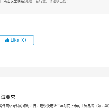
们(
点击这里联系
)处理，若转载，请注明出处：
Like
(0)
考试要求
机，为确保网络考试的顺利进行，建议使用近三年时间上市的主流品牌（如∶华